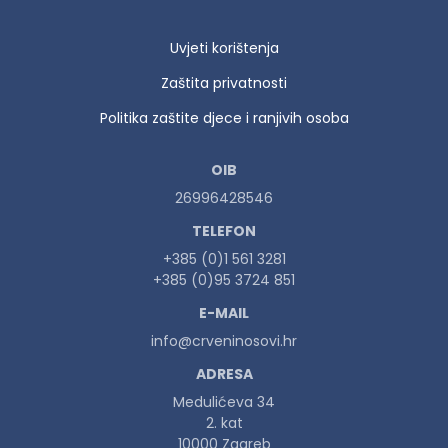
Uvjeti korištenja
Zaštita privatnosti
Politika zaštite djece i ranjivih osoba
OIB
26996428546
TELEFON
+385 (0)1 561 3281
+385 (0)95 3724 851
E-MAIL
info@crveninosovi.hr
ADRESA
Medulićeva 34
2. kat
10000 Zagreb