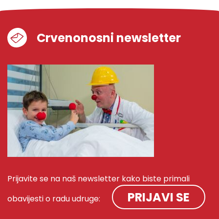
Crvenonosni newsletter
Prijavite se na naš newsletter kako biste primali
PRIJAVI SE
obavijesti o radu udruge: