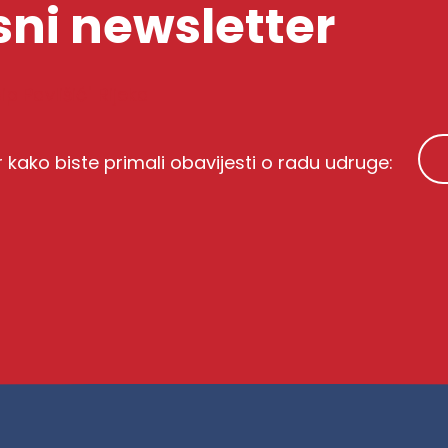
ni newsletter
p Pavlišić" Rijeka
r kako biste primali obavijesti o radu udruge: