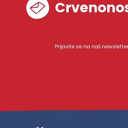
Crvenonos
Katolička osnovna škola "Josi
Prijavite se na naš newslette