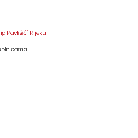
p Pavlišić" Rijeka
 bolnicama