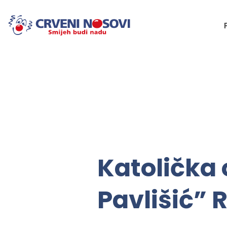
Katolička
Pavlišić” 