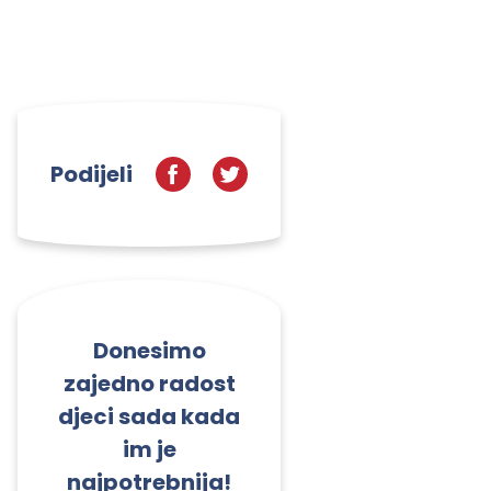
Podijeli
Donesimo
zajedno radost
djeci sada kada
im je
najpotrebnija!