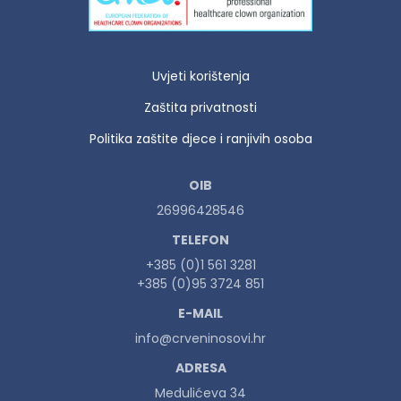
Uvjeti korištenja
Zaštita privatnosti
Politika zaštite djece i ranjivih osoba
OIB
26996428546
TELEFON
+385 (0)1 561 3281
+385 (0)95 3724 851
E-MAIL
info@crveninosovi.hr
ADRESA
Medulićeva 34