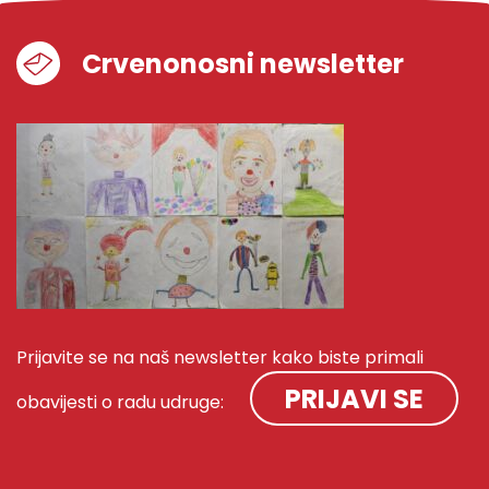
Crvenonosni newsletter
Prijavite se na naš newsletter kako biste primali
PRIJAVI SE
obavijesti o radu udruge: