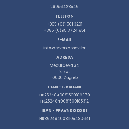
26996428546
TELEFON
+385 (0)1 561 3281
+385 (0)95 3724 851
E-MAIL
info@crveninosovi.hr
ADRESA
Medulićeva 34
2. kat
10000 Zagreb
IBAN - GRAĐANI
HR2524840081500186379
HR2524840081500185312
IBAN - PRAVNE OSOBE
HR8624840081105480641