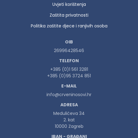
Uvjeti korištenja
Zaštita privatnosti
Politika zaštite djece i ranjivih osoba
OIB
26996428546
TELEFON
+385 (0)1 561 3281
+385 (0)95 3724 851
E-MAIL
info@crveninosovi.hr
ADRESA
Medulićeva 34
2. kat
10000 Zagreb
IBAN - GRAĐANI