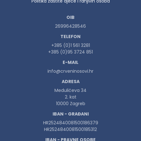
Politika zaštite djece i ranjivih osoba
OIB
26996428546
TELEFON
+385 (0)1 561 3281
+385 (0)95 3724 851
E-MAIL
info@crveninosovi.hr
ADRESA
Medulićeva 34
2. kat
10000 Zagreb
IBAN - GRAĐANI
HR2524840081500186379
HR2524840081500185312
IBAN - PRAVNE OSOBE