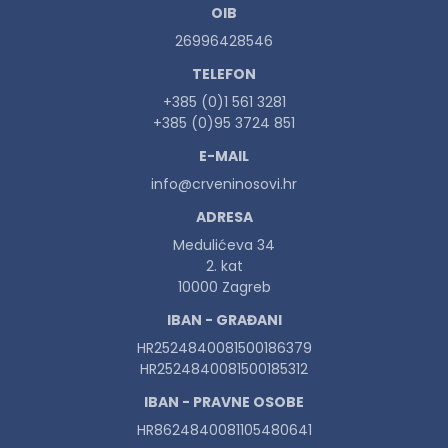
OIB
26996428546
TELEFON
+385 (0)1 561 3281
+385 (0)95 3724 851
E-MAIL
info@crveninosovi.hr
ADRESA
Medulićeva 34
2. kat
10000 Zagreb
IBAN - GRAĐANI
HR2524840081500186379
HR2524840081500185312
IBAN - PRAVNE OSOBE
HR8624840081105480641