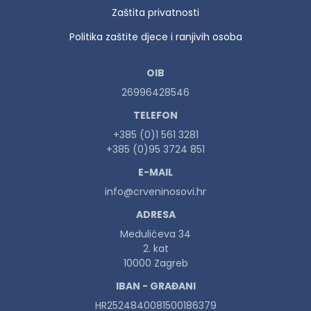
Zaštita privatnosti
Politika zaštite djece i ranjivih osoba
OIB
26996428546
TELEFON
+385 (0)1 561 3281
+385 (0)95 3724 851
E-MAIL
info@crveninosovi.hr
ADRESA
Medulićeva 34
2. kat
10000 Zagreb
IBAN - GRAĐANI
HR2524840081500186379