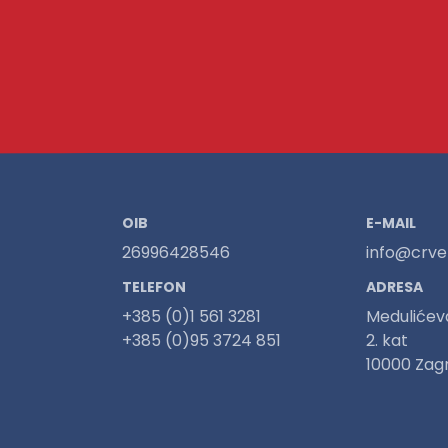
OIB
E-MAIL
26996428546
info@crven
TELEFON
ADRESA
+385 (0)1 561 3281
Medulićev
+385 (0)95 3724 851
2. kat
10000 Zag