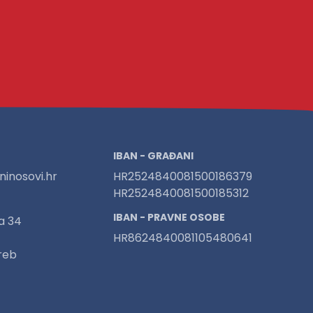
IBAN - GRAĐANI
inosovi.hr
HR2524840081500186379
HR2524840081500185312
IBAN - PRAVNE OSOBE
a 34
HR8624840081105480641
reb