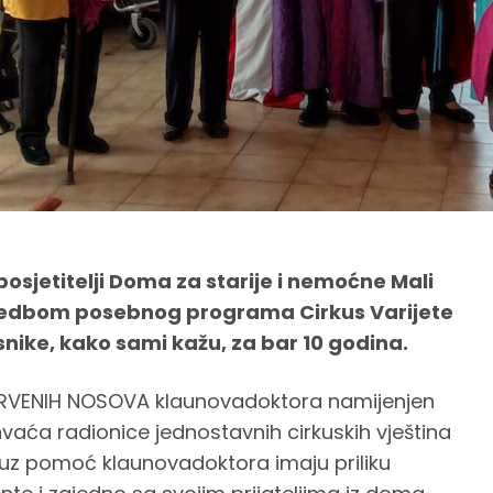
osjetitelji Doma za starije i nemoćne Mali
zvedbom posebnog programa Cirkus Varijete
snike, kako sami kažu, za bar 10 godina.
 CRVENIH NOSOVA klaunovadoktora namijenjen
hvaća radionice jednostavnih cirkuskih vještina
 uz pomoć klaunovadoktora imaju priliku