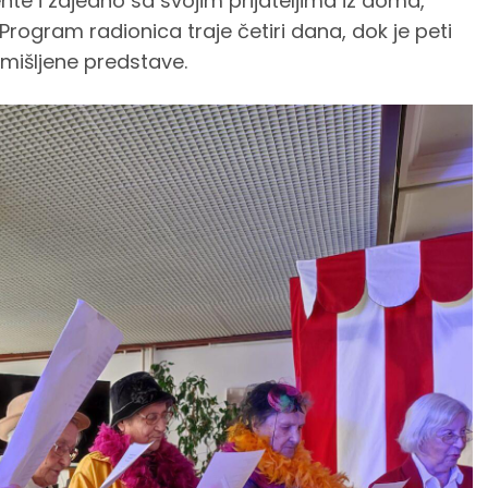
nte i zajedno sa svojim prijateljima iz doma,
 Program radionica traje četiri dana, dok je peti
mišljene predstave.