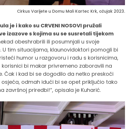
Cirkus Varijete u Domu Mali Kartec Krk, ožujak 2023.
ula je i kako su CRVENI NOSOVI pružali
e izazove s kojima su se susretali tijekom
ekad obeshrabrili ili posumnjali u svoje
 U tim situacijama, klaunovidoktori pomogli bi
risteći humor u razgovoru i radu s korisnicima,
i korisnici bi makar privremeno zaboravili na
 Čak i kad bi se dogodilo da netko preskoči
 osjeća, odmah idući bi se opet priključio tako
a završnoj priredbi!“, opisala je Kuharić.