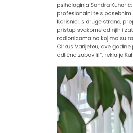
psihologinja Sandra Kuharić: „
profesionalni te s posebnim 
Korisnici, s druge strane, pr
pristup svakome od njih i za
radionicama na kojima su rad
Cirkus Varijeteu, ove godine p
odlično zabavili!“, rekla je Ku