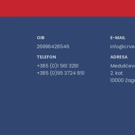
OIB
E-MAIL
26996428546
info@crven
TELEFON
ADRESA
+385 (0)1 561 3281
Medulićev
+385 (0)95 3724 851
2. kat
10000 Zag