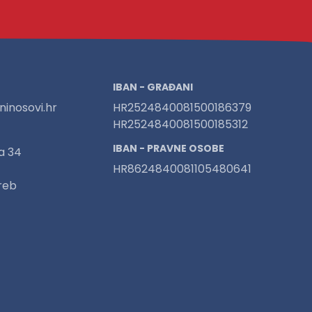
IBAN - GRAĐANI
inosovi.hr
HR2524840081500186379
HR2524840081500185312
IBAN - PRAVNE OSOBE
a 34
HR8624840081105480641
reb