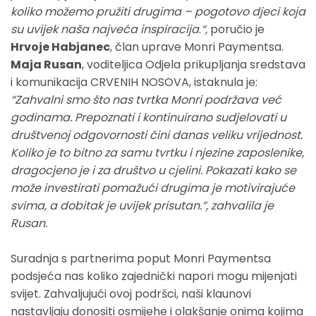
koliko možemo pružiti drugima – pogotovo djeci koja
su uvijek naša najveća inspiracija
.
“,
poručio je
Hrvoje Habjanec
, član uprave Monri Paymentsa.
Maja Rusan
, voditeljica Odjela prikupljanja sredstava
i komunikacija CRVENIH NOSOVA, istaknula je:
“Zahvalni smo što nas tvrtka Monri podržava već
godinama. Prepoznati i kontinuirano sudjelovati u
društvenoj odgovornosti čini danas veliku vrijednost.
Koliko je to bitno za samu tvrtku i njezine zaposlenike,
dragocjeno je i za društvo u cjelini. Pokazati kako se
može investirati pomažući drugima je motivirajuće
svima, a dobitak je uvijek prisutan.”, zahvalila je
Rusan.
Suradnja s partnerima poput Monri Paymentsa
podsjeća nas koliko zajednički napori mogu mijenjati
svijet. Zahvaljujući ovoj podršci, naši klaunovi
nastavljaju donositi osmijehe i olakšanje onima kojima