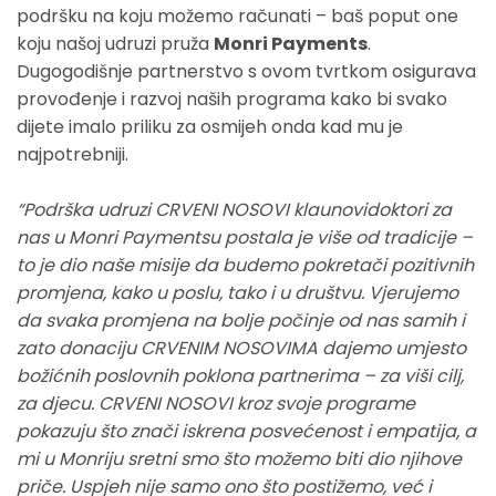
podršku na koju možemo računati – baš poput one
koju našoj udruzi pruža
Monri Payments
.
Dugogodišnje partnerstvo s ovom tvrtkom osigurava
provođenje i razvoj naših programa kako bi svako
dijete imalo priliku za osmijeh onda kad mu je
najpotrebniji.
“Podrška udruzi CRVENI NOSOVI klaunovidoktori za
nas u Monri Paymentsu postala je više od tradicije –
to je dio naše misije da budemo pokretači pozitivnih
promjena, kako u poslu, tako i u društvu. Vjerujemo
da svaka promjena na bolje počinje od nas samih i
zato donaciju CRVENIM NOSOVIMA dajemo umjesto
božićnih poslovnih poklona partnerima – za viši cilj,
za djecu.
CRVENI NOSOVI kroz svoje programe
pokazuju što znači iskrena posvećenost i empatija, a
mi u Monriju sretni smo što možemo biti dio njihove
priče. Uspjeh nije samo ono što postižemo, već i