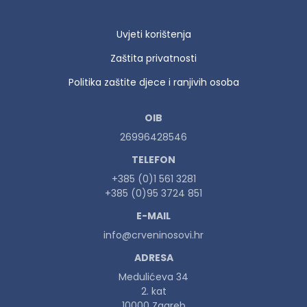
Uvjeti korištenja
Zaštita privatnosti
Politika zaštite djece i ranjivih osoba
OIB
26996428546
TELEFON
+385 (0)1 561 3281
+385 (0)95 3724 851
E-MAIL
info@crveninosovi.hr
ADRESA
Medulićeva 34
2. kat
10000 Zagreb