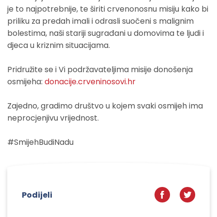
je to najpotrebnije, te širiti crvenonosnu misiju kako bi
priliku za predah imali i odrasli suočeni s malignim
bolestima, naši stariji sugrađani u domovima te ljudi i
djeca u kriznim situacijama.
Pridružite se i Vi podržavateljima misije donošenja
osmijeha:
donacije.crveninosovi.hr
Zajedno, gradimo društvo u kojem svaki osmijeh ima
neprocjenjivu vrijednost.
#SmijehBudiNadu
Podijeli