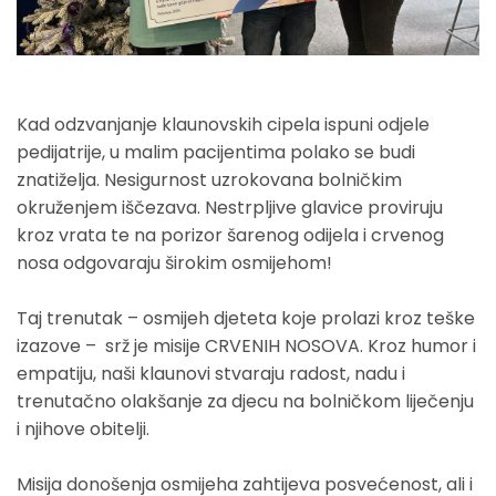
Kad odzvanjanje klaunovskih cipela ispuni odjele
pedijatrije, u malim pacijentima polako se budi
znatiželja. Nesigurnost uzrokovana bolničkim
okruženjem iščezava. Nestrpljive glavice proviruju
kroz vrata te na porizor šarenog odijela i crvenog
nosa odgovaraju širokim osmijehom!
Taj trenutak – osmijeh djeteta koje prolazi kroz teške
izazove – srž je misije CRVENIH NOSOVA. Kroz humor i
empatiju, naši klaunovi stvaraju radost, nadu i
trenutačno olakšanje za djecu na bolničkom liječenju
i njihove obitelji.
Misija donošenja osmijeha zahtijeva posvećenost, ali i