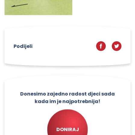
Podijeli
Donesimo zajedno radost djeci sada
kada im je najpotrebnija!
DONIRAJ