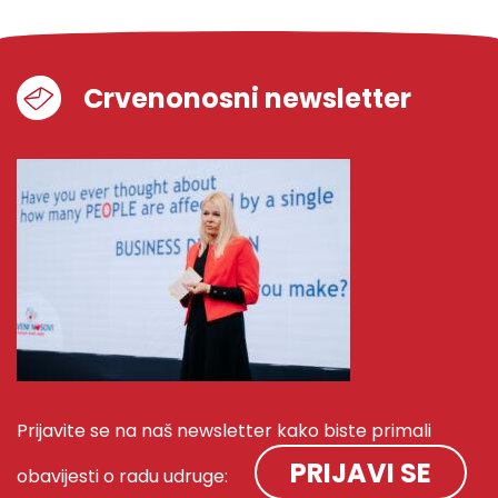
Crvenonosni newsletter
Prijavite se na naš newsletter kako biste primali
PRIJAVI SE
obavijesti o radu udruge: