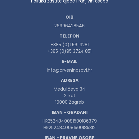
Politika zaštite djece i ranjivih osoba
OIB
26996428546
TELEFON
+385 (0)1 561 3281
+385 (0)95 3724 851
E-MAIL
info@crveninosovi.hr
ADRESA
Medulićeva 34
2. kat
10000 Zagreb
IBAN - GRAĐANI
HR2524840081500186379
HR2524840081500185312
IBAN - PRAVNE OSOBE