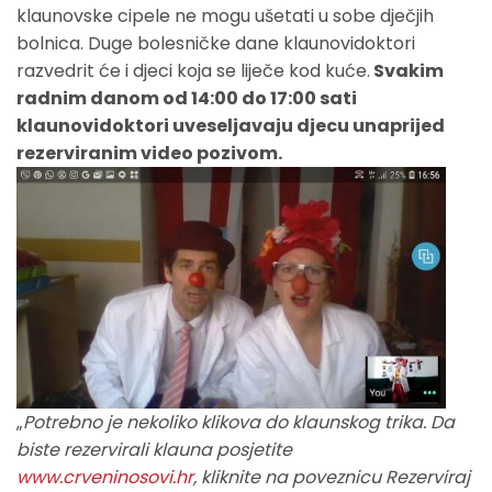
klaunovske cipele ne mogu ušetati u sobe dječjih
bolnica. Duge bolesničke dane klaunovidoktori
razvedrit će i djeci koja se liječe kod kuće.
Svakim
radnim danom od 14:00 do 17:00 sati
klaunovidoktori uveseljavaju djecu unaprijed
rezerviranim video pozivom.
„
Potrebno je nekoliko klikova do klaunskog trika. Da
biste rezervirali klauna posjetite
www.crveninosovi.hr
, kliknite na poveznicu Rezerviraj