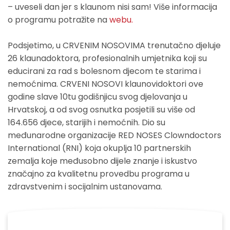
– uveseli dan jer s klaunom nisi sam! Više informacija
o programu potražite na
webu.
Podsjetimo, u CRVENIM NOSOVIMA trenutačno djeluje
26 klaunadoktora, profesionalnih umjetnika koji su
educirani za rad s bolesnom djecom te starima i
nemoćnima. CRVENI NOSOVI klaunovidoktori ove
godine slave 10tu godišnjicu svog djelovanja u
Hrvatskoj, a od svog osnutka posjetili su više od
164.656 djece, starijih i nemoćnih. Dio su
međunarodne organizacije RED NOSES Clowndoctors
International (RNI) koja okuplja 10 partnerskih
zemalja koje međusobno dijele znanje i iskustvo
značajno za kvalitetnu provedbu programa u
zdravstvenim i socijalnim ustanovama.