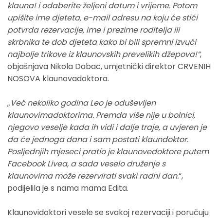
klauna! i odaberite željeni datum i vrijeme. Potom
upišite ime djeteta, e-mail adresu na koju će stići
potvrda rezervacije, ime i prezime roditelja ili
skrbnika te dob djeteta kako bi bili spremni izvući
najbolje trikove iz klaunovskih prevelikih džepova!“
,
objašnjava Nikola Dabac, umjetnički direktor CRVENIH
NOSOVA klaunovadoktora.
„
Već nekoliko godina Leo je oduševljen
klaunovimadoktorima. Premda više nije u bolnici,
njegovo veselje kada ih vidi i dalje traje, a uvjeren je
da će jednoga dana i sam postati klaundoktor.
Posljednjih mjeseci pratio je klaunovedoktore putem
Facebook Livea, a sada veselo druženje s
klaunovima može rezervirati svaki radni dan.
“,
podijelila je s nama mama Edita.
Klaunovidoktori vesele se svakoj rezervaciji i poručuju