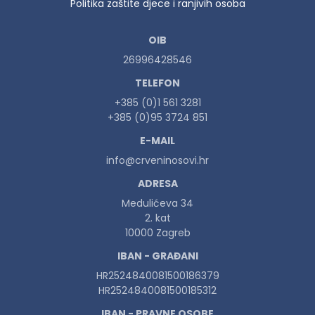
Politika zaštite djece i ranjivih osoba
OIB
26996428546
TELEFON
+385 (0)1 561 3281
+385 (0)95 3724 851
E-MAIL
info@crveninosovi.hr
ADRESA
Medulićeva 34
2. kat
10000 Zagreb
IBAN - GRAĐANI
HR2524840081500186379
HR2524840081500185312
IBAN - PRAVNE OSOBE