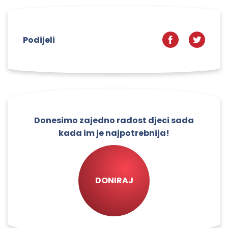
Podijeli
Donesimo zajedno radost djeci sada
kada im je najpotrebnija!
DONIRAJ