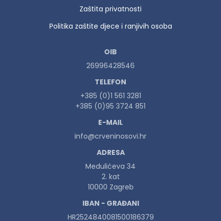
Zaštita privatnosti
Politika zaštite djece i ranjivih osoba
OIB
26996428546
TELEFON
+385 (0)1 561 3281
+385 (0)95 3724 851
E-MAIL
info@crveninosovi.hr
ADRESA
Medulićeva 34
2. kat
10000 Zagreb
IBAN - GRAĐANI
HR2524840081500186379