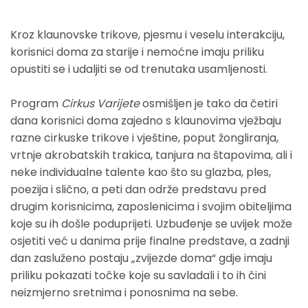
Kroz klaunovske trikove, pjesmu i veselu interakciju,
korisnici doma za starije i nemoćne imaju priliku
opustiti se i udaljiti se od trenutaka usamljenosti.
Program
Cirkus Varijete
osmišljen je tako da četiri
dana korisnici doma zajedno s klaunovima vježbaju
razne cirkuske trikove i vještine, poput žongliranja,
vrtnje akrobatskih trakica, tanjura na štapovima, ali i
neke individualne talente kao što su glazba, ples,
poezija i slično, a peti dan održe predstavu pred
drugim korisnicima, zaposlenicima i svojim obiteljima
koje su ih došle poduprijeti. Uzbuđenje se uvijek može
osjetiti već u danima prije finalne predstave, a zadnji
dan zasluženo postaju „zvijezde doma“ gdje imaju
priliku pokazati točke koje su savladali i to ih čini
neizmjerno sretnima i ponosnima na sebe.