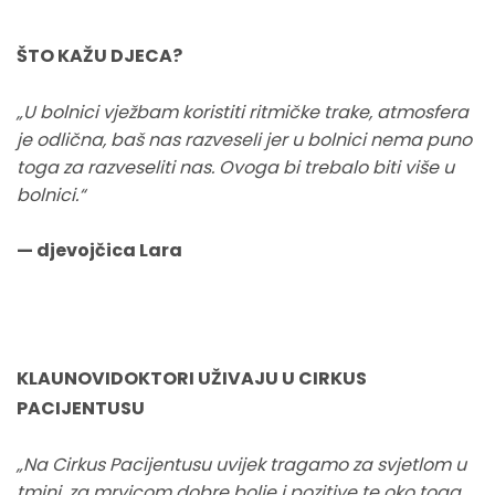
ŠTO KAŽU DJECA?
„U bolnici vježbam koristiti ritmičke trake, atmosfera
je odlična, baš nas razveseli jer u bolnici nema puno
toga za razveseliti nas. Ovoga bi trebalo biti više u
bolnici.“
— djevojčica Lara
KLAUNOVIDOKTORI UŽIVAJU U CIRKUS
PACIJENTUSU
„Na Cirkus Pacijentusu uvijek tragamo za svjetlom u
tmini, za mrvicom dobre bolje i pozitive te oko toga