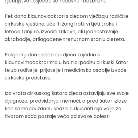
djetinjstvo i osjećati se radosno i bezbrižno.
Pet dana klaunovidoktori s djecom vježbaju različite
cirkuske vještine, uče ih žonglirati, vrtjeti trake i
leteće tanjure, izvoditi trikove, ali i jednostavnije
akrobacije, prilagođene trenutnom stanju djeteta.
Posljednji dan radionica, djeca zajedno s
klaunovimadoktorima u bolnici podižu cirkuski šator
te za roditelje, prijatelje i medicinsko osoblje izvode
cirkusku predstavu.
Iza vrata cirkuskog šatora djeca ostavljaju sve svoje
dijagnoze, predviđanja i nemoći, a pred šator izlaze
kao samopouzdani i snažni cirkusanti čija volja za
životom sada postaje veća od svake bolesti.