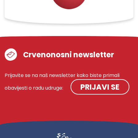
Crvenonosni newsletter
Prijavite se na naš newsletter kako biste primali
PRIJAVI SE
obavijesti o radu udruge: