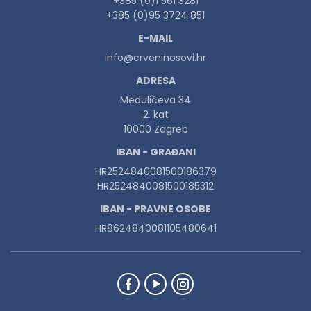
+385 (0)1 561 3281
+385 (0)95 3724 851
E-MAIL
info@crveninosovi.hr
ADRESA
Medulićeva 34
2. kat
10000 Zagreb
IBAN - GRAĐANI
HR2524840081500186379
HR2524840081500185312
IBAN - PRAVNE OSOBE
HR8624840081105480641