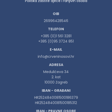
Politika zaštite djece i ranjivih osoba
OIB
26996428546
TELEFON
+385 (0)1 561 3281
+385 (0)95 3724 851
E-MAIL
info@crveninosovi.hr
ADRESA
Medulićeva 34
2. kat
10000 Zagreb
IBAN - GRAĐANI
HR2524840081500186379
HR2524840081500185312
IBAN - PRAVNE OSOBE