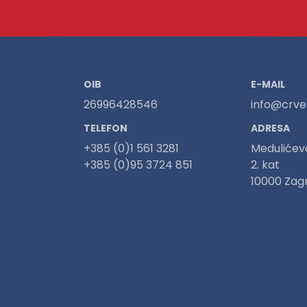
OIB
E-MAIL
26996428546
info@crven
TELEFON
ADRESA
+385 (0)1 561 3281
Medulićev
+385 (0)95 3724 851
2. kat
10000 Zag