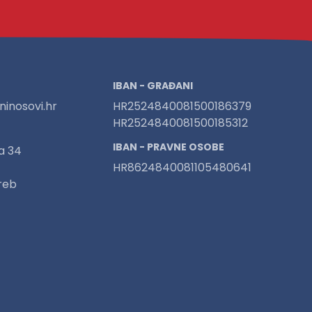
IBAN - GRAĐANI
inosovi.hr
HR2524840081500186379
HR2524840081500185312
IBAN - PRAVNE OSOBE
a 34
HR8624840081105480641
reb