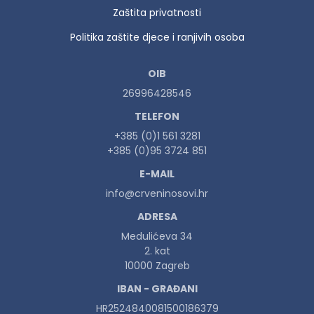
Zaštita privatnosti
Politika zaštite djece i ranjivih osoba
OIB
26996428546
TELEFON
+385 (0)1 561 3281
+385 (0)95 3724 851
E-MAIL
info@crveninosovi.hr
ADRESA
Medulićeva 34
2. kat
10000 Zagreb
IBAN - GRAĐANI
HR2524840081500186379