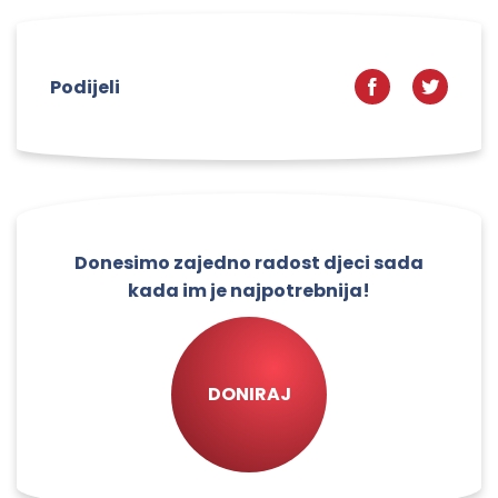
Podijeli
Donesimo zajedno radost djeci sada
kada im je najpotrebnija!
DONIRAJ