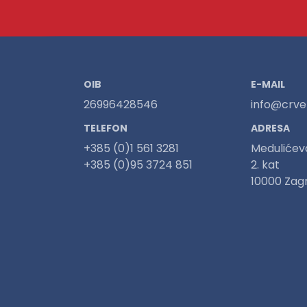
OIB
E-MAIL
26996428546
info@crven
TELEFON
ADRESA
+385 (0)1 561 3281
Medulićev
+385 (0)95 3724 851
2. kat
10000 Zag