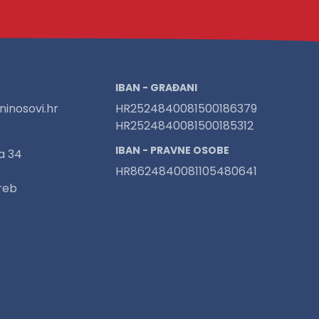
IBAN - GRAĐANI
inosovi.hr
HR2524840081500186379
HR2524840081500185312
IBAN - PRAVNE OSOBE
a 34
HR8624840081105480641
reb