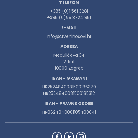
TELEFON
+385 (0)1 561 3281
+385 (0)95 3724 851
E-MAIL
info@crveninosovi.hr
ADRESA
Medulićeva 34
2. kat
10000 Zagreb
IBAN - GRAĐANI
HR2524840081500186379
HR2524840081500185312
IBAN - PRAVNE OSOBE
HR8624840081105480641